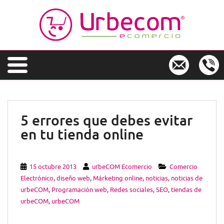
S
k
i
p
t
o
m
a
i
n
5 errores que debes evitar
c
en tu tienda online
o
n
t
e
15 octubre 2013
urbeCOM Ecomercio
Comercio
n
Electrónico
,
diseño web
,
Márketing online
,
noticias
,
noticias de
t
urbeCOM
,
Programación web
,
Redes sociales
,
SEO
,
tiendas de
urbeCOM
,
urbeCOM