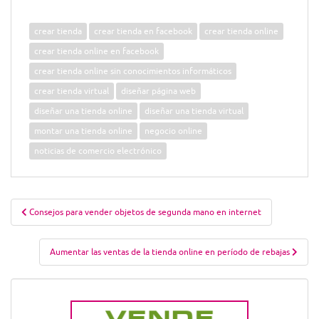
crear tienda
crear tienda en facebook
crear tienda online
crear tienda online en facebook
crear tienda online sin conocimientos informáticos
crear tienda virtual
diseñar página web
diseñar una tienda online
diseñar una tienda virtual
montar una tienda online
negocio online
noticias de comercio electrónico
Navegación
Consejos para vender objetos de segunda mano en internet
de
entradas
Aumentar las ventas de la tienda online en período de rebajas