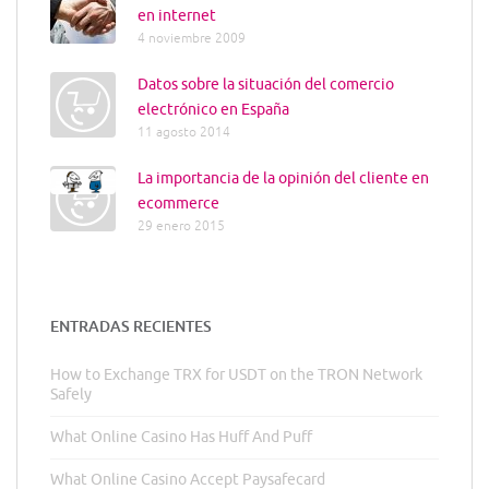
en internet
4 noviembre 2009
Datos sobre la situación del comercio
electrónico en España
11 agosto 2014
La importancia de la opinión del cliente en
ecommerce
29 enero 2015
ENTRADAS RECIENTES
How to Exchange TRX for USDT on the TRON Network
Safely
What Online Casino Has Huff And Puff
What Online Casino Accept Paysafecard