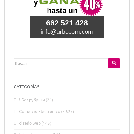
Buscar:
CATEGORÍAS
! Без рубрики
(26)
Comercio Electrónico
(7.625)
diseño web
(145)