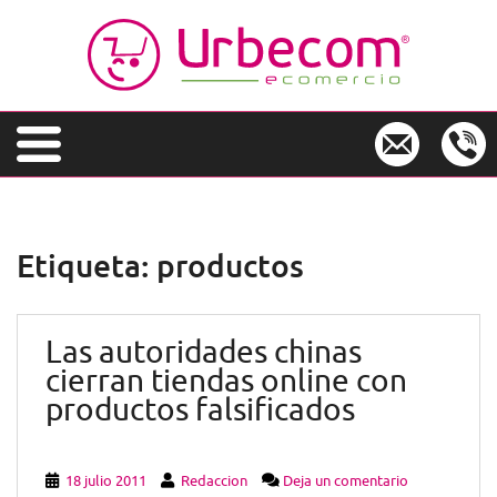
S
k
i
p
t
o
m
a
i
n
Etiqueta:
productos
c
o
n
Las autoridades chinas
t
e
cierran tiendas online con
n
productos falsificados
t
18 julio 2011
Redaccion
Deja un comentario