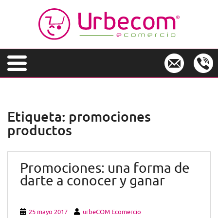
S
k
i
p
t
o
m
a
i
n
Etiqueta:
promociones
c
productos
o
n
t
e
Promociones: una forma de
n
darte a conocer y ganar
t
25 mayo 2017
urbeCOM Ecomercio