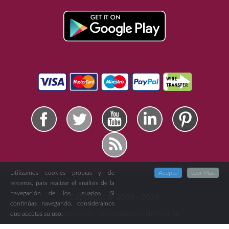
Utilizamos cookies propias y de
Acepto
Leer Más
terceros, para realizar el análisis de la
navegación de los usuarios. Si
Copyright ©
2008 -
2026
continúas navegando, consideramos
Innovaciones Tecnológicas del Sur SL
que aceptas su uso.