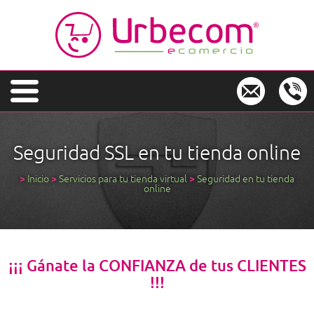
Seguridad SSL en tu tienda online
>
Inicio
>
Servicios para tu tienda virtual
>
Seguridad en tu tienda
online
¡¡¡ Gánate la CONFIANZA de tus CLIENTES
!!!