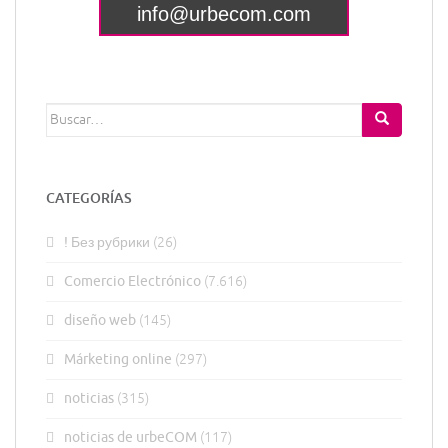
Buscar:
CATEGORÍAS
! Без рубрики
(26)
Comercio Electrónico
(7.616)
diseño web
(145)
Márketing online
(297)
noticias
(315)
noticias de urbeCOM
(117)