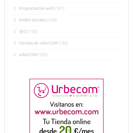
Programación web
(101)
Redes sociales
(156)
SEO
(150)
tiendas de urbeCOM
(138)
urbeCOM
(183)