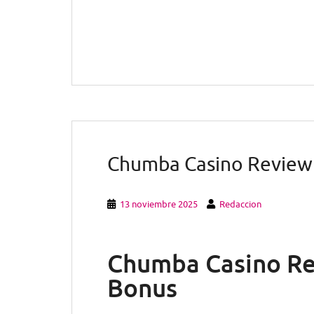
Chumba Casino Review 
13 noviembre 2025
Redaccion
Chumba Casino Re
Bonus