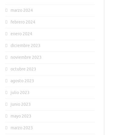
marzo 2024
febrero 2024
enero 2024
diciembre 2023
noviembre 2023
octubre 2023
agosto 2023
julio 2023
junio 2023
mayo 2023
marzo 2023