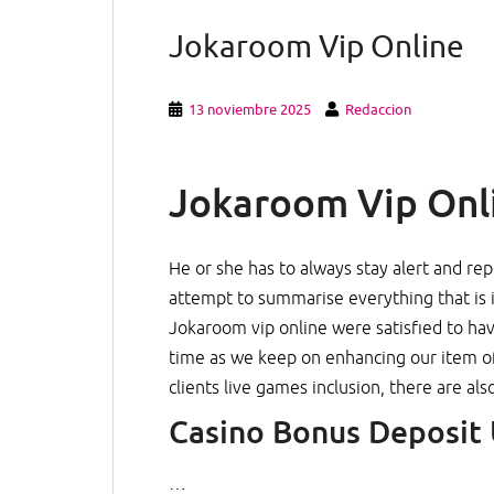
Jokaroom Vip Online
13 noviembre 2025
Redaccion
Jokaroom Vip Onl
He or she has to always stay alert and repo
attempt to summarise everything that is 
Jokaroom vip online were satisfied to hav
time as we keep on enhancing our item of
clients live games inclusion, there are als
Casino Bonus Deposit 
…