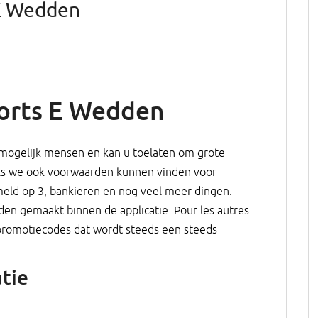
 E Wedden
ports E Wedden
el mogelijk mensen en kan u toelaten om grote
als we ook voorwaarden kunnen vinden voor
meld op 3, bankieren en nog veel meer dingen.
n gemaakt binnen de applicatie. Pour les autres
 promotiecodes dat wordt steeds een steeds
tie