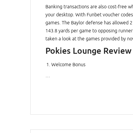
Banking transactions are also cost-free w
your desktop. With Funbet voucher codes,
games. The Baylor defense has allowed 2
143.8 yards per game to opposing runners
taken a look at the games provided by no
Pokies Lounge Review
Welcome Bonus
…