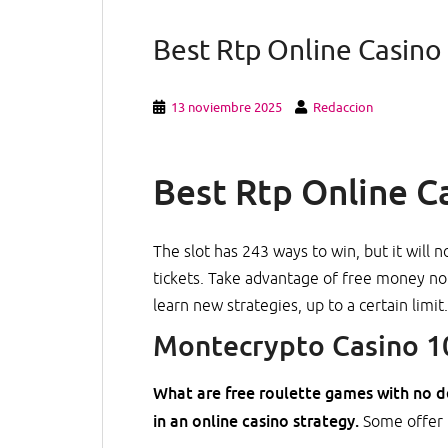
Best Rtp Online Casino 
13 noviembre 2025
Redaccion
Best Rtp Online C
The slot has 243 ways to win, but it will
tickets. Take advantage of free money no
learn new strategies, up to a certain limit.
Montecrypto Casino 1
What are free roulette games with no de
in an online casino strategy.
Some offer 