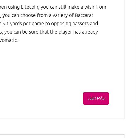
hen using Litecoin, you can still make a wish from
 you can choose from a variety of Baccarat
15.1 yards per game to opposing passers and
, you can be sure that the player has already
vomatic.
LEER MÁS