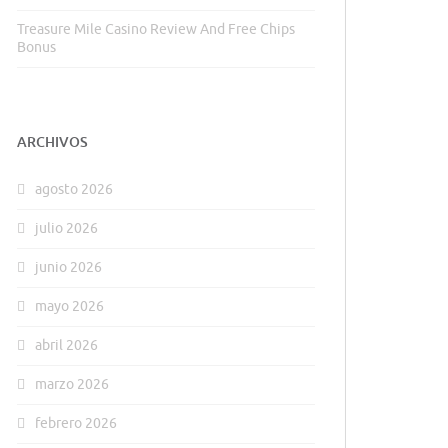
Treasure Mile Casino Review And Free Chips
Bonus
ARCHIVOS
agosto 2026
julio 2026
junio 2026
mayo 2026
abril 2026
marzo 2026
febrero 2026