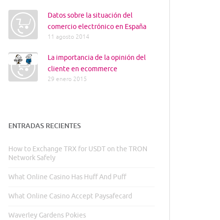
Datos sobre la situación del
comercio electrónico en España
11 agosto 2014
La importancia de la opinión del
cliente en ecommerce
29 enero 2015
ENTRADAS RECIENTES
How to Exchange TRX for USDT on the TRON
Network Safely
What Online Casino Has Huff And Puff
What Online Casino Accept Paysafecard
Waverley Gardens Pokies