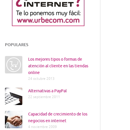
POPULARES
Los mejores tipos o formas de
atención al cliente en las tiendas
online
24 octubre 2013
Alternativas a PayPal
22 septiembre 2011
Capacidad de crecimiento de los
negocios en internet
4 noviembre 2009