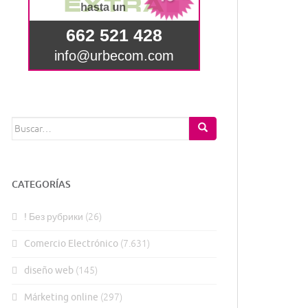
Buscar:
CATEGORÍAS
! Без рубрики
(26)
Comercio Electrónico
(7.631)
diseño web
(145)
Márketing online
(297)