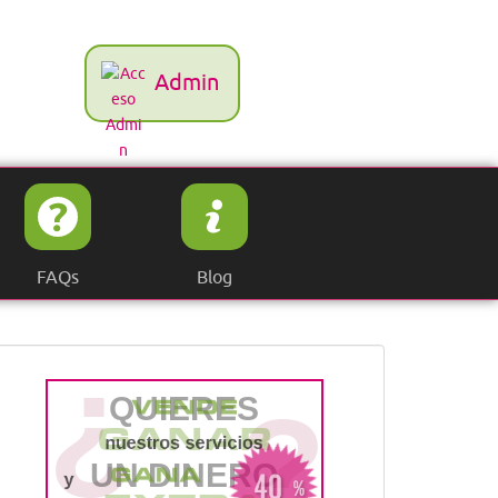
Admin
FAQs
Blog