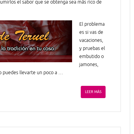
sumirlos el sabor que se obtenga sea más rico de
El problema
es si vas de
vacaciones,
y pruebas el
embutido o
jamones,
o puedes llevarte un poco a …
LEER MÁS