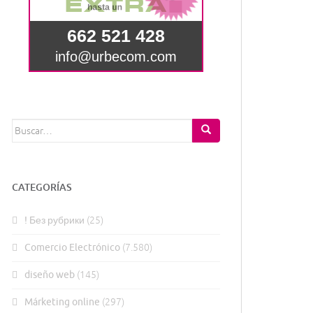
Buscar:
CATEGORÍAS
! Без рубрики
(25)
Comercio Electrónico
(7.580)
diseño web
(145)
Márketing online
(297)