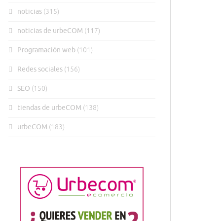
noticias
(315)
noticias de urbeCOM
(117)
Programación web
(101)
Redes sociales
(156)
SEO
(150)
tiendas de urbeCOM
(138)
urbeCOM
(183)