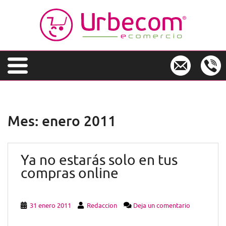
S
k
i
p
t
o
m
a
i
n
Mes:
enero 2011
c
o
n
Ya no estarás solo en tus
t
e
compras online
n
t
31 enero 2011
Redaccion
Deja un comentario