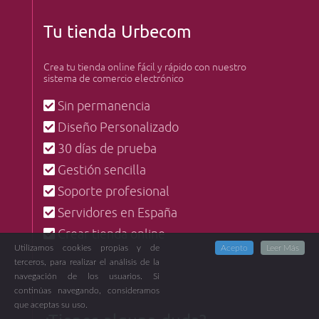
Tu tienda Urbecom
Crea tu tienda online fácil y rápido con nuestro
sistema de comercio electrónico
Sin permanencia
Diseño Personalizado
30 días de prueba
Gestión sencilla
Soporte profesional
Servidores en España
Crear tienda online
Utilizamos cookies propias y de
Acepto
Leer Más
terceros, para realizar el análisis de la
navegación de los usuarios. Si
continúas navegando, consideramos
que aceptas su uso.