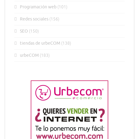
Programación web
(101)
Redes sociales
(156)
SEO
(150)
tiendas de urbeCOM
(138)
urbeCOM
(183)