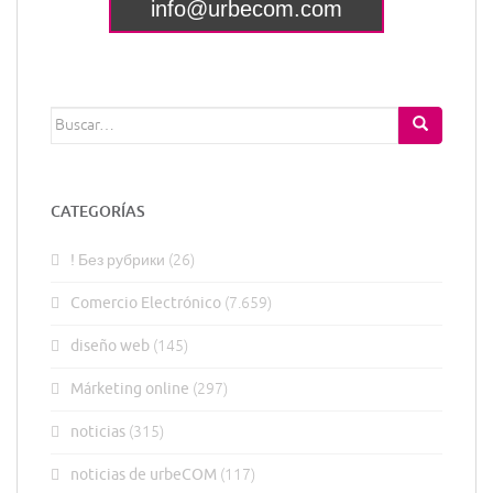
I
O
R
E
S
Buscar:
CATEGORÍAS
! Без рубрики
(26)
Comercio Electrónico
(7.659)
diseño web
(145)
Márketing online
(297)
noticias
(315)
noticias de urbeCOM
(117)