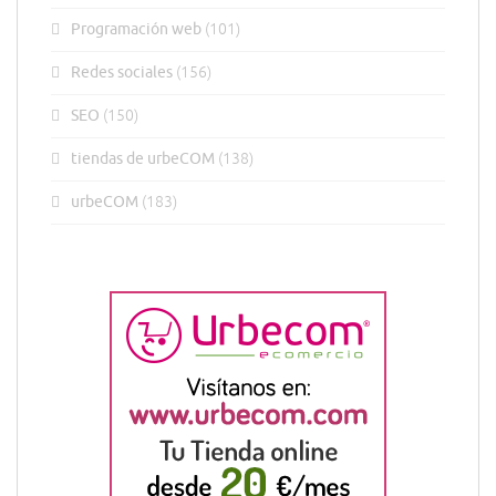
Programación web
(101)
Redes sociales
(156)
SEO
(150)
tiendas de urbeCOM
(138)
urbeCOM
(183)