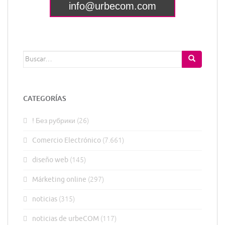
Buscar:
CATEGORÍAS
! Без рубрики
(26)
Comercio Electrónico
(7.661)
diseño web
(145)
Márketing online
(297)
noticias
(315)
noticias de urbeCOM
(117)