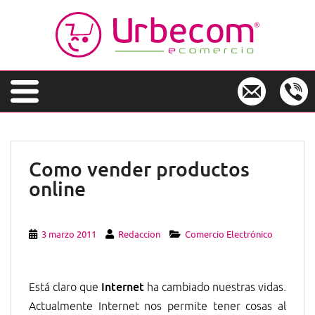
S
k
i
p
t
o
m
a
i
n
Como vender productos
c
online
o
n
t
e
3 marzo 2011
Redaccion
Comercio Electrónico
n
t
Internet
Está claro que
ha cambiado nuestras vidas.
Actualmente Internet nos permite tener cosas al