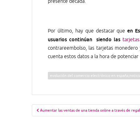
presente década.
en E
Por último, hay que destacar que
usuarios continúan siendo las
tarjeta
contrareembolso, las tarjetas monedero y
cuenta estos datos a la hora de potenciar
evolución del comercio electrónico en españa;notici
Navegación
Aumentar las ventas de una tienda online a través de rega
de
entradas