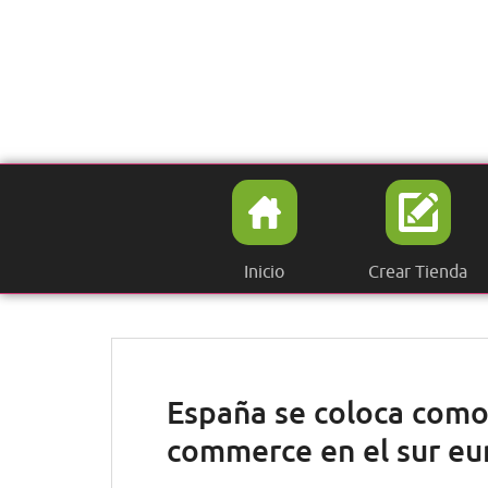
S
k
i
p
t
o
m
a
i
n
c
Inicio
Crear Tienda
o
n
t
e
n
España se coloca como
t
commerce en el sur e