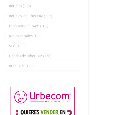
noticias
(315)
noticias de urbeCOM
(117)
Programación web
(101)
Redes sociales
(156)
SEO
(150)
tiendas de urbeCOM
(138)
urbeCOM
(183)