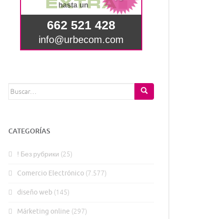
Buscar:
CATEGORÍAS
! Без рубрики
(25)
Comercio Electrónico
(7.577)
diseño web
(145)
Márketing online
(297)