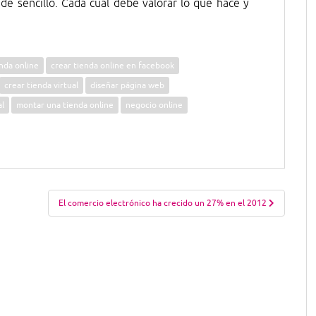
 de sencillo. Cada cual debe valorar lo que hace y
enda online
crear tienda online en facebook
crear tienda virtual
diseñar página web
al
montar una tienda online
negocio online
El comercio electrónico ha crecido un 27% en el 2012