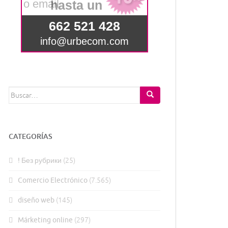
Buscar:
CATEGORÍAS
! Без рубрики
(25)
Comercio Electrónico
(7.565)
diseño web
(145)
Márketing online
(297)