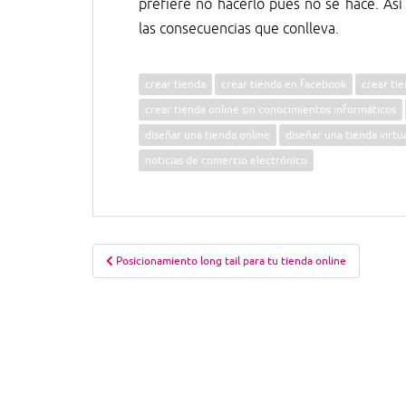
prefiere no hacerlo pues no se hace. Así
las consecuencias que conlleva.
crear tienda
crear tienda en facebook
crear ti
crear tienda online sin conocimientos informáticos
diseñar una tienda online
diseñar una tienda virtu
noticias de comercio electrónico
Navegación
Posicionamiento long tail para tu tienda online
de
entradas