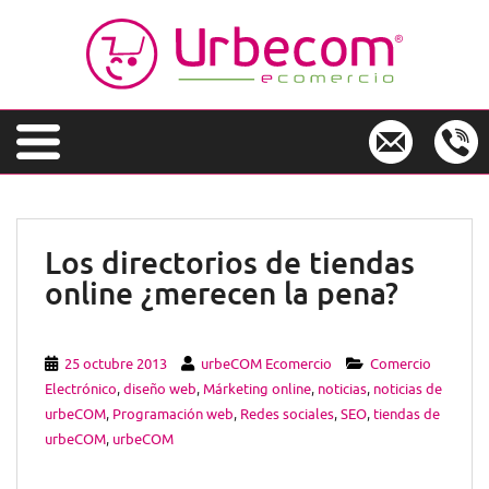
S
k
i
p
t
o
m
a
i
n
Los directorios de tiendas
c
online ¿merecen la pena?
o
n
t
e
25 octubre 2013
urbeCOM Ecomercio
Comercio
n
Electrónico
,
diseño web
,
Márketing online
,
noticias
,
noticias de
t
urbeCOM
,
Programación web
,
Redes sociales
,
SEO
,
tiendas de
urbeCOM
,
urbeCOM