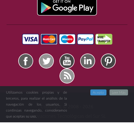
Utilizamos cookies propias y de
Acepto
Leer Más
terceros, para realizar el análisis de la
navegación de los usuarios. Si
Copyright ©
2008 -
2026
continúas navegando, consideramos
Innovaciones Tecnológicas del Sur SL
que aceptas su uso.
CIF: B-23592181