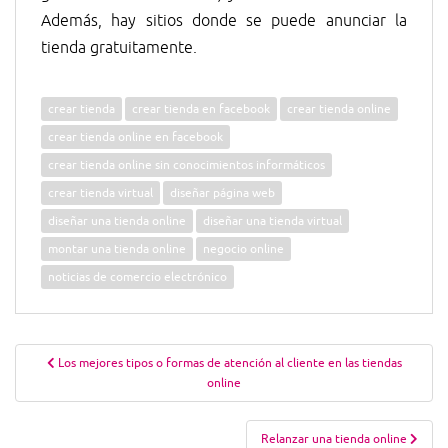
Además, hay sitios donde se puede anunciar la
tienda gratuitamente.
crear tienda
crear tienda en facebook
crear tienda online
crear tienda online en facebook
crear tienda online sin conocimientos informáticos
crear tienda virtual
diseñar página web
diseñar una tienda online
diseñar una tienda virtual
montar una tienda online
negocio online
noticias de comercio electrónico
Navegación
Los mejores tipos o formas de atención al cliente en las tiendas
de
online
entradas
Relanzar una tienda online