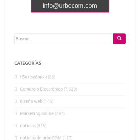
Buscar:
CATEGORÍAS
! Без рубрики
(26)
Comercio Electrónico
(7.628)
diseño web
(145)
Márketing online
(297)
noticias
(315)
noticias de urbeCOM
(117)