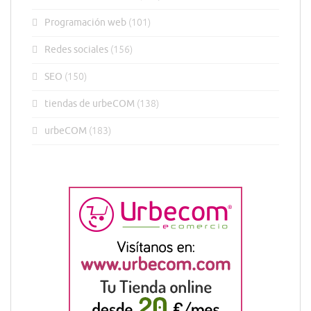
Programación web
(101)
Redes sociales
(156)
SEO
(150)
tiendas de urbeCOM
(138)
urbeCOM
(183)