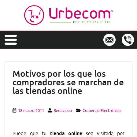
S
k
i
p
t
o
m
a
i
n
Motivos por los que los
c
compradores se marchan de
o
n
las tiendas online
t
e
n
18 marzo 2011
Redaccion
Comercio Electrónico
t
tienda online
Puede que tu
sea visitada por