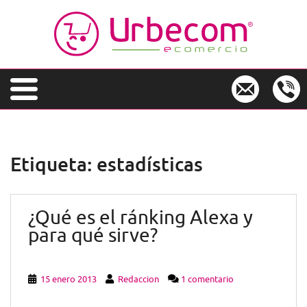
S
k
i
p
t
o
m
a
i
n
Etiqueta:
estadísticas
c
o
n
¿Qué es el ránking Alexa y
t
e
para qué sirve?
n
t
15 enero 2013
Redaccion
1 comentario