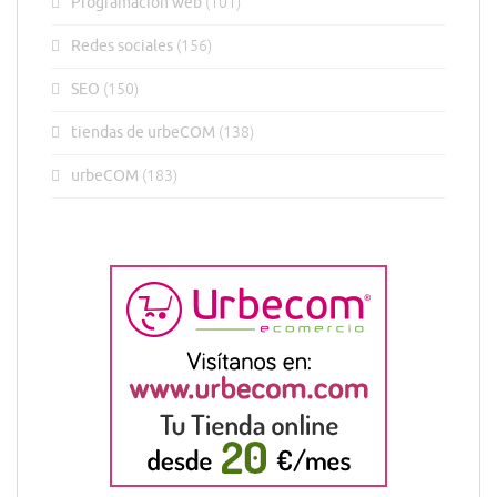
Programación web
(101)
Redes sociales
(156)
SEO
(150)
tiendas de urbeCOM
(138)
urbeCOM
(183)