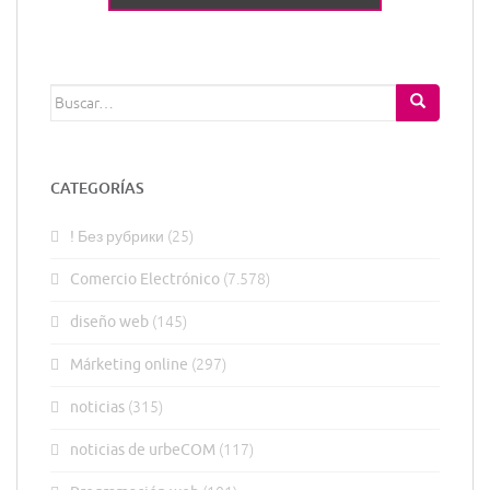
Buscar:
CATEGORÍAS
! Без рубрики
(25)
Comercio Electrónico
(7.578)
diseño web
(145)
Márketing online
(297)
noticias
(315)
noticias de urbeCOM
(117)