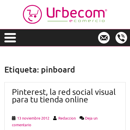
S
k
i
p
t
o
m
a
i
n
Etiqueta:
pinboard
c
o
n
Pinterest, la red social visual
t
e
para tu tienda online
n
t
13 noviembre 2012
Redaccion
Deja un
comentario