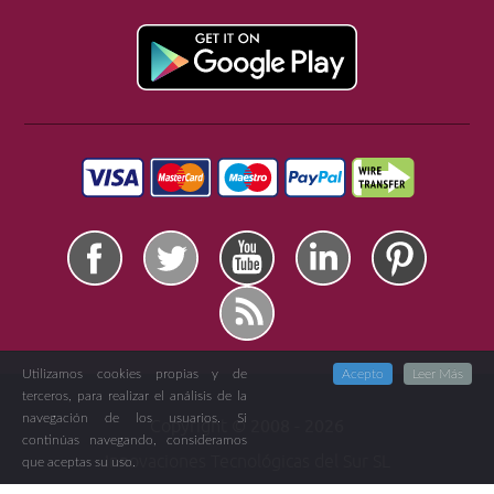
Utilizamos cookies propias y de
Acepto
Leer Más
terceros, para realizar el análisis de la
navegación de los usuarios. Si
Copyright ©
2008 -
2026
continúas navegando, consideramos
Innovaciones Tecnológicas del Sur SL
que aceptas su uso.