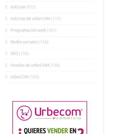
noticias
(315)
noticias de urbeCOM
(117)
Programación web
(101)
Redes sociales
(156)
SEO
(150)
tiendas de urbeCOM
(138)
urbeCOM
(183)