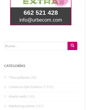
Buscar:
CATEGORÍAS
! Без рубрики
(26)
Comercio Electrónico
(7.653)
diseño web
(145)
Márketing online
(297)