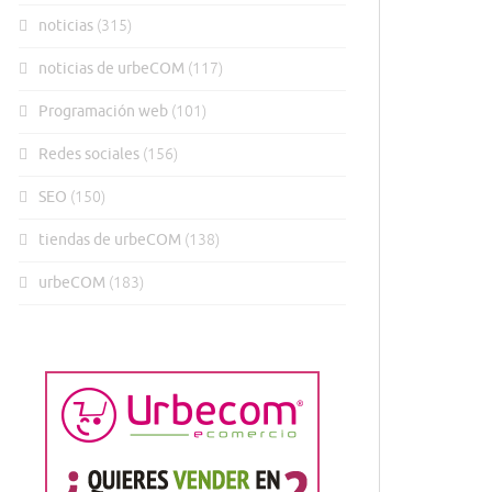
noticias
(315)
noticias de urbeCOM
(117)
Programación web
(101)
Redes sociales
(156)
SEO
(150)
tiendas de urbeCOM
(138)
urbeCOM
(183)