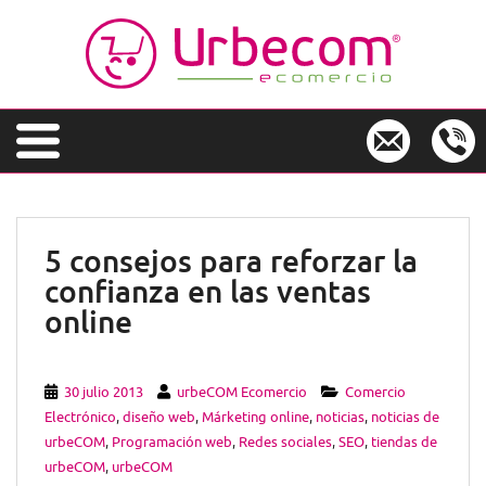
S
k
i
p
t
o
m
a
i
n
5 consejos para reforzar la
c
confianza en las ventas
o
n
online
t
e
n
30 julio 2013
urbeCOM Ecomercio
Comercio
t
Electrónico
,
diseño web
,
Márketing online
,
noticias
,
noticias de
urbeCOM
,
Programación web
,
Redes sociales
,
SEO
,
tiendas de
urbeCOM
,
urbeCOM