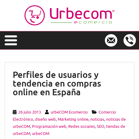
S
k
i
p
t
o
m
a
i
n
Perfiles de usuarios y
c
tendencia en compras
o
n
online en España
t
e
n
26 julio 2013
urbeCOM Ecomercio
Comercio
t
Electrónico
,
diseño web
,
Márketing online
,
noticias
,
noticias de
urbeCOM
,
Programación web
,
Redes sociales
,
SEO
,
tiendas de
urbeCOM
,
urbeCOM