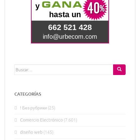
Buscar:
CATEGORÍAS
! Без рубрики
(25)
Comercio Electrónico
(7.601)
diseño web
(145)