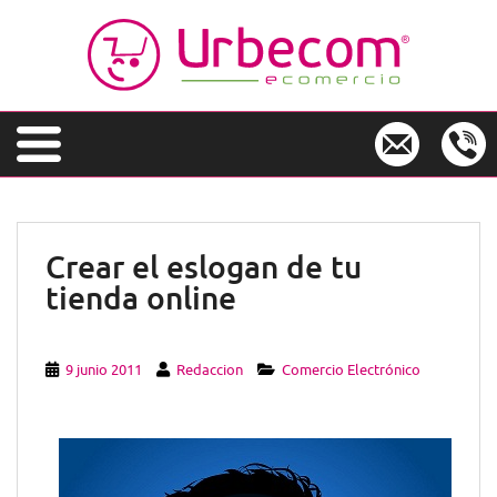
S
k
i
p
t
o
m
a
i
n
Crear el eslogan de tu
c
tienda online
o
n
t
e
9 junio 2011
Redaccion
Comercio Electrónico
n
t