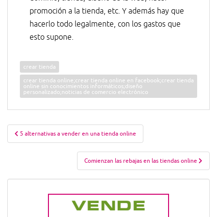
promoción a la tienda, etc. Y además hay que
hacerlo todo legalmente, con los gastos que
esto supone.
crear tienda
crear tienda online;crear tienda online en facebook;crear tienda
online sin conocimientos informáticos;diseño
personalizado;noticias de comercio electrónico
Navegación
5 alternativas a vender en una tienda online
de
entradas
Comienzan las rebajas en las tiendas online