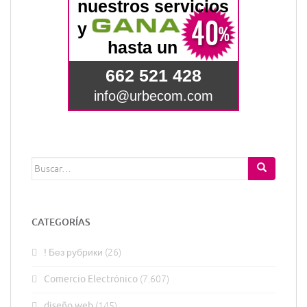
Buscar:
CATEGORÍAS
! Без рубрики
(26)
Comercio Electrónico
(7.607)
diseño web
(145)