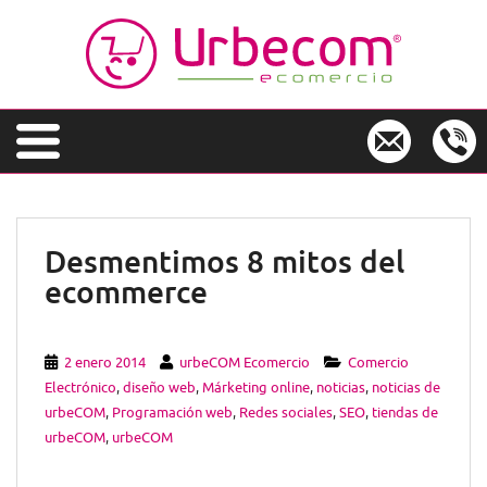
S
k
i
p
t
o
m
a
i
n
Desmentimos 8 mitos del
c
ecommerce
o
n
t
e
2 enero 2014
urbeCOM Ecomercio
Comercio
n
Electrónico
,
diseño web
,
Márketing online
,
noticias
,
noticias de
t
urbeCOM
,
Programación web
,
Redes sociales
,
SEO
,
tiendas de
urbeCOM
,
urbeCOM