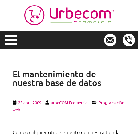
S
k
i
p
t
o
m
a
i
n
El mantenimiento de
c
nuestra base de datos
o
n
t
e
23 abril 2009
urbeCOM Ecomercio
Programación
n
web
t
Como cualquier otro elemento de nuestra tienda