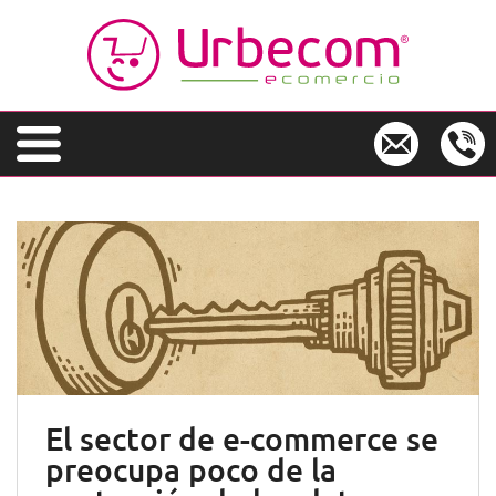
S
k
i
p
t
o
m
a
i
n
c
o
n
t
e
n
t
El sector de e-commerce se
preocupa poco de la