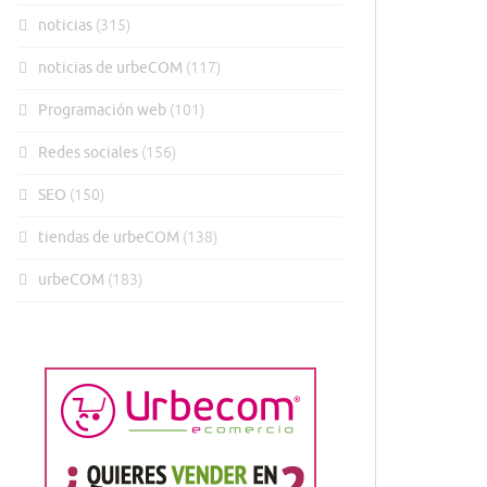
noticias
(315)
noticias de urbeCOM
(117)
Programación web
(101)
Redes sociales
(156)
SEO
(150)
tiendas de urbeCOM
(138)
urbeCOM
(183)