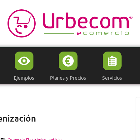
Ejemplos
Planes y Precios
Servicios
enización
Comercio Electrónico
,
noticias