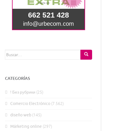
Buscar:
CATEGORÍAS
! Без рубрики
(25)
Comercio Electrónico
(7.562)
diseño web
(145)
Márketing online
(297)