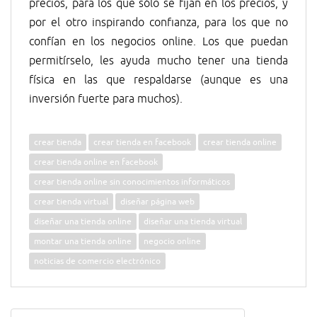
precios, para los que sólo se fijan en los precios, y
por el otro inspirando confianza, para los que no
confían en los negocios online. Los que puedan
permitírselo, les ayuda mucho tener una tienda
física en las que respaldarse (aunque es una
inversión fuerte para muchos).
crear tienda
crear tienda en facebook
crear tienda online
crear tienda online en facebook
crear tienda online sin conocimientos informáticos
crear tienda virtual
diseñar página web
diseñar una tienda online
diseñar una tienda virtual
montar una tienda online
negocio online
noticias de comercio electrónico
Navegación