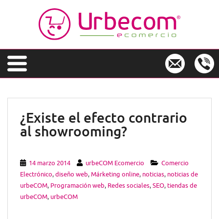
S
k
i
p
t
o
m
a
i
n
¿Existe el efecto contrario
c
al showrooming?
o
n
t
e
14 marzo 2014
urbeCOM Ecomercio
Comercio
n
Electrónico
,
diseño web
,
Márketing online
,
noticias
,
noticias de
t
urbeCOM
,
Programación web
,
Redes sociales
,
SEO
,
tiendas de
urbeCOM
,
urbeCOM