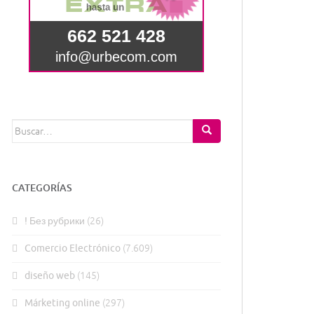
Buscar:
CATEGORÍAS
! Без рубрики
(26)
Comercio Electrónico
(7.609)
diseño web
(145)
Márketing online
(297)