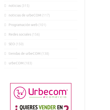
noticias
(315)
noticias de urbeCOM
(117)
Programación web
(101)
Redes sociales
(156)
SEO
(150)
tiendas de urbeCOM
(138)
urbeCOM
(183)