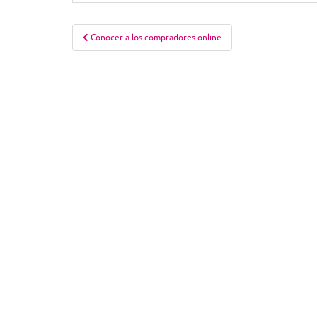
Navegación
Conocer a los compradores online
de
entradas