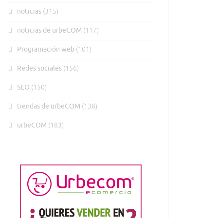
noticias
(315)
noticias de urbeCOM
(117)
Programación web
(101)
Redes sociales
(156)
SEO
(150)
tiendas de urbeCOM
(138)
urbeCOM
(183)