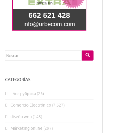
Buscar:
CATEGORÍAS
! Без рубрики
(26)
Comercio Electrónico
(7.627)
diseño web
(145)
Márketing online
(297)