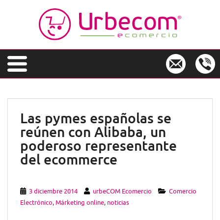
S
k
i
p
t
o
m
a
i
n
Las pymes españolas se
c
reúnen con Alibaba, un
o
n
poderoso representante
t
del ecommerce
e
n
t
3 diciembre 2014
urbeCOM Ecomercio
Comercio
Electrónico
,
Márketing online
,
noticias