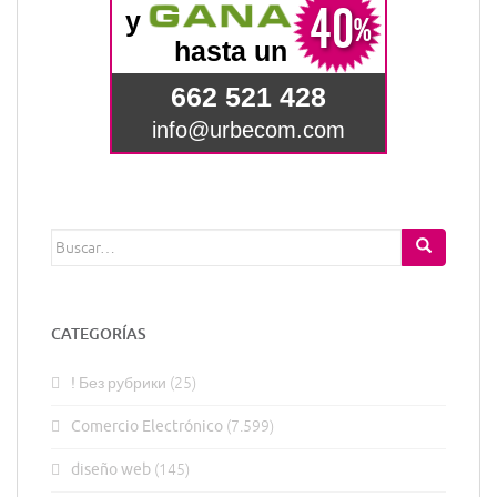
Buscar:
CATEGORÍAS
! Без рубрики
(25)
Comercio Electrónico
(7.599)
diseño web
(145)