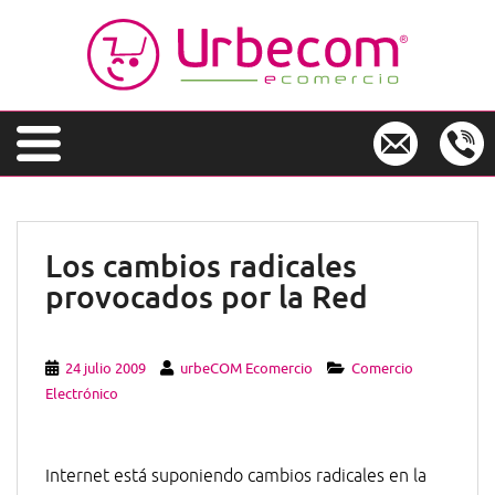
S
k
i
p
t
o
m
a
i
n
Los cambios radicales
c
provocados por la Red
o
n
t
e
24 julio 2009
urbeCOM Ecomercio
Comercio
n
Electrónico
t
Internet está suponiendo cambios radicales en la