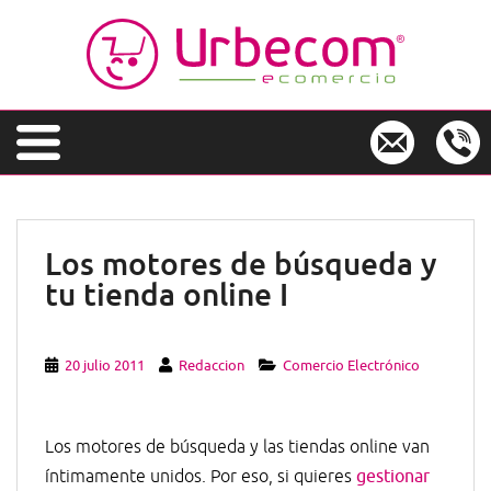
S
k
i
p
t
o
m
a
i
n
Los motores de búsqueda y
c
tu tienda online I
o
n
t
e
20 julio 2011
Redaccion
Comercio Electrónico
n
t
Los motores de búsqueda y las tiendas online van
íntimamente unidos. Por eso, si quieres
gestionar