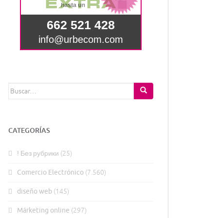
Buscar:
CATEGORÍAS
! Без рубрики
(25)
Comercio Electrónico
(7.560)
diseño web
(145)
Márketing online
(297)