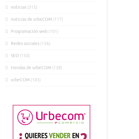
noticias
(315)
noticias de urbeCOM
(117)
Programación web
(101)
Redes sociales
(156)
SEO
(150)
tiendas de urbeCOM
(138)
urbeCOM
(183)