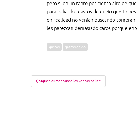
pero si en un tanto por ciento alto de q
para paliar los gastos de envío que tiene
en realidad no venían buscando compran m
les parezcan demasiado caros porque ent
gastos
gastos envio
Navegación
Siguen aumentando las ventas online
de
entradas