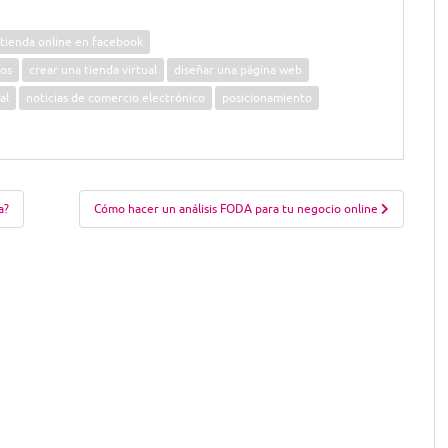
 tienda online en facebook
cos
crear una tienda virtual
diseñar una página web
al
noticias de comercio electrónico
posicionamiento
a?
Cómo hacer un análisis FODA para tu negocio online