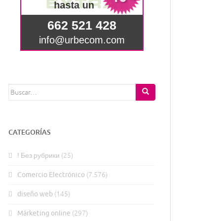
Buscar:
CATEGORÍAS
! Без рубрики
(25)
Comercio Electrónico
(7.576)
diseño web
(145)
Márketing online
(297)