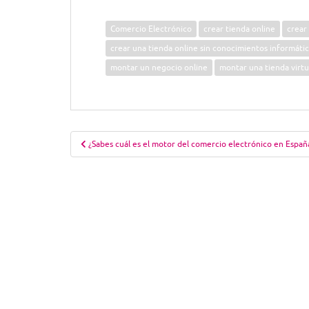
Comercio Electrónico
crear tienda online
crear
crear una tienda online sin conocimientos informáti
montar un negocio online
montar una tienda virtu
Navegación
¿Sabes cuál es el motor del comercio electrónico en Españ
de
entradas