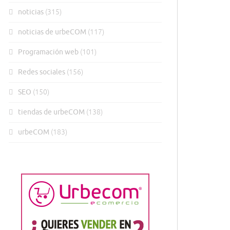
noticias
(315)
noticias de urbeCOM
(117)
Programación web
(101)
Redes sociales
(156)
SEO
(150)
tiendas de urbeCOM
(138)
urbeCOM
(183)