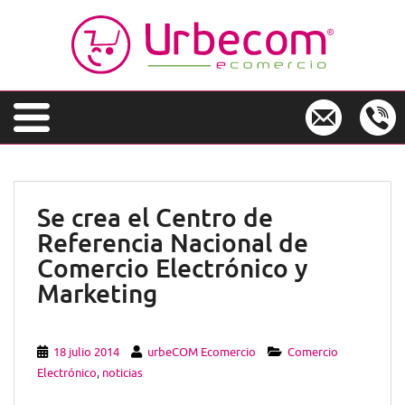
S
k
i
p
t
o
m
a
i
n
Se crea el Centro de
c
Referencia Nacional de
o
n
Comercio Electrónico y
t
Marketing
e
n
t
18 julio 2014
urbeCOM Ecomercio
Comercio
Electrónico
,
noticias