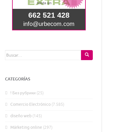
Buscar:
CATEGORÍAS
! Без рубрики
(25)
Comercio Electrónico
(7.585)
diseño web
(145)
Márketing online
(297)