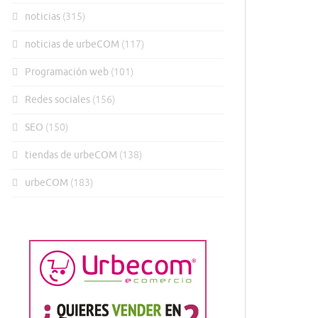
noticias
(315)
noticias de urbeCOM
(117)
Programación web
(101)
Redes sociales
(156)
SEO
(150)
tiendas de urbeCOM
(138)
urbeCOM
(183)