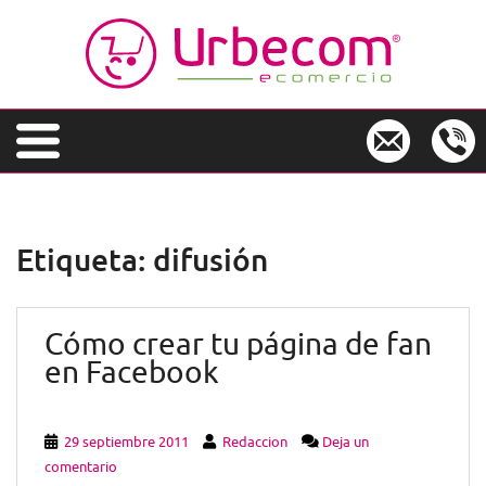
S
k
i
p
t
o
m
a
i
n
Etiqueta:
difusión
c
o
n
Cómo crear tu página de fan
t
e
en Facebook
n
t
29 septiembre 2011
Redaccion
Deja un
comentario