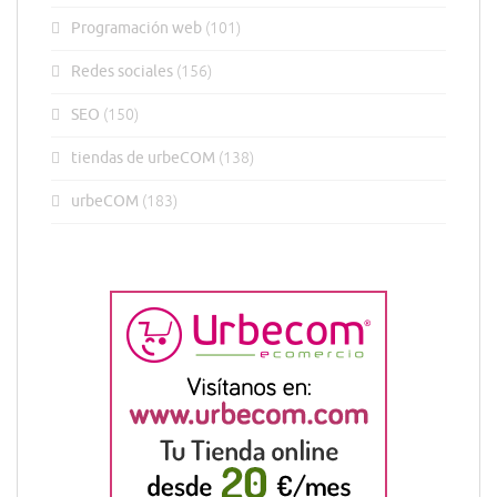
Programación web
(101)
Redes sociales
(156)
SEO
(150)
tiendas de urbeCOM
(138)
urbeCOM
(183)