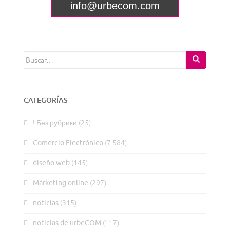
Buscar:
CATEGORÍAS
! Без рубрики
(25)
Comercio Electrónico
(7.584)
diseño web
(145)
Márketing online
(297)
noticias
(315)
noticias de urbeCOM
(117)