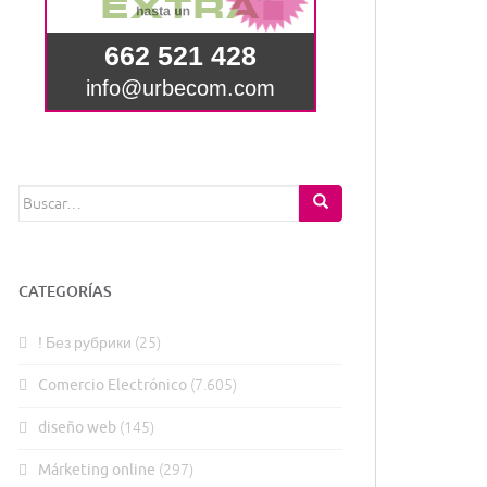
Buscar:
CATEGORÍAS
! Без рубрики
(25)
Comercio Electrónico
(7.605)
diseño web
(145)
Márketing online
(297)