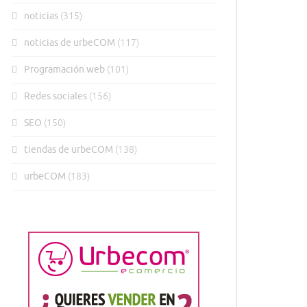
noticias
(315)
noticias de urbeCOM
(117)
Programación web
(101)
Redes sociales
(156)
SEO
(150)
tiendas de urbeCOM
(138)
urbeCOM
(183)