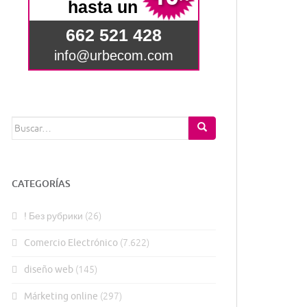
Buscar:
CATEGORÍAS
! Без рубрики
(26)
Comercio Electrónico
(7.622)
diseño web
(145)
Márketing online
(297)