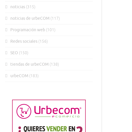
noticias
(315)
noticias de urbeCOM
(117)
Programación web
(101)
Redes sociales
(156)
SEO
(150)
tiendas de urbeCOM
(138)
urbeCOM
(183)