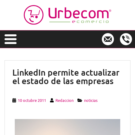
S
k
i
p
t
o
m
a
i
n
LinkedIn permite actualizar
c
el estado de las empresas
o
n
t
e
10 octubre 2011
Redaccion
noticias
n
t