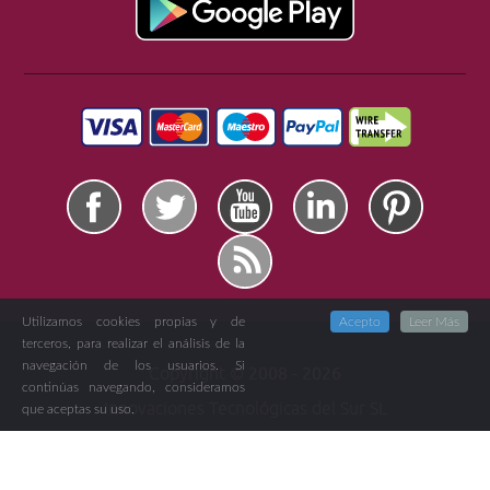
Utilizamos cookies propias y de
Acepto
Leer Más
terceros, para realizar el análisis de la
navegación de los usuarios. Si
Copyright ©
2008 -
2026
continúas navegando, consideramos
Innovaciones Tecnológicas del Sur SL
que aceptas su uso.
CIF: B-23592181