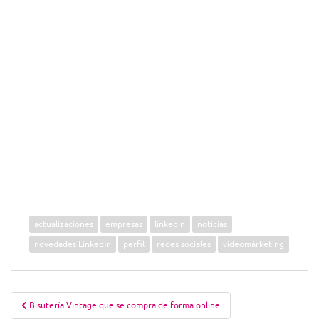
actualizaciones
empresas
linkedin
noticias
novedades LinkedIn
perfil
redes sociales
videomárketing
Navegación
Bisutería Vintage que se compra de forma online
de