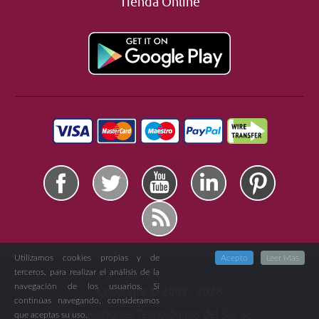
Tienda Online
Utilizamos cookies propias y de
Acepto
Leer Más
terceros, para realizar el análisis de la
navegación de los usuarios. Si
Copyright ©
2008 -
2026
continúas navegando, consideramos
Innovaciones Tecnológicas del Sur SL
que aceptas su uso.