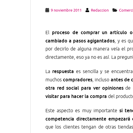
9 noviembre 2011
Redaccion
Comerci
proceso de comprar un artículo o
El
cambiado a pasos agigantados
, y es q
por decirlo de alguna manera veía el pro
directamente, eso ya no es así. La pregun
respuesta
La
es sencilla y se encuentr
compradores
antes de 
muchos
, incluso
otra red social para ver opiniones
de 
visitar para hacer la compra
del producto
si te
Este aspecto es muy importante
competencia directamente empezará en
que los clientes tengan de otras tienda