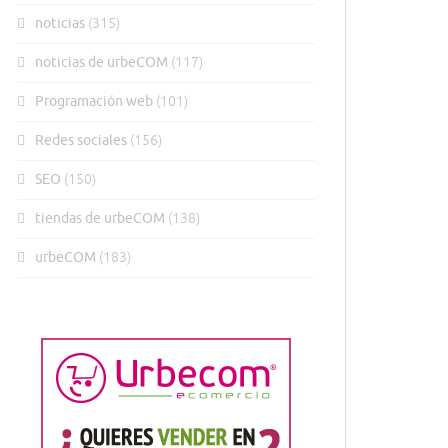
noticias
(315)
noticias de urbeCOM
(117)
Programación web
(101)
Redes sociales
(156)
SEO
(150)
tiendas de urbeCOM
(138)
urbeCOM
(183)