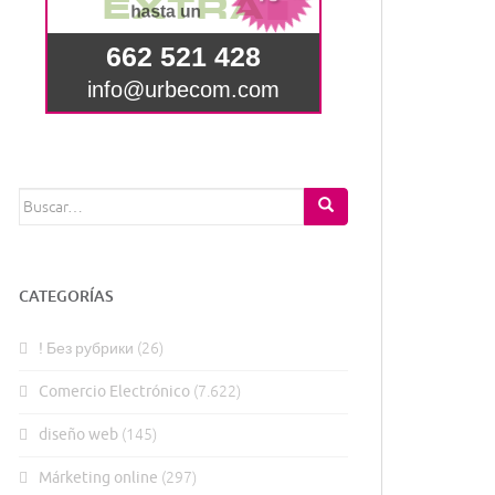
Buscar:
CATEGORÍAS
! Без рубрики
(26)
Comercio Electrónico
(7.622)
diseño web
(145)
Márketing online
(297)