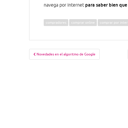
para saber bien que 
navega por Internet
compradores
comprar online
comprar por inte
Navegación
Novedades en el algoritmo de Google
de
entradas