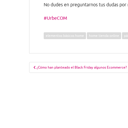
No dudes en preguntarnos tus dudas por 
#UrbeCOM
elementos básicos home
home tienda online
pá
Navegación
¿Cómo han planteado el Black Friday algunos Ecommerce?
de
entradas