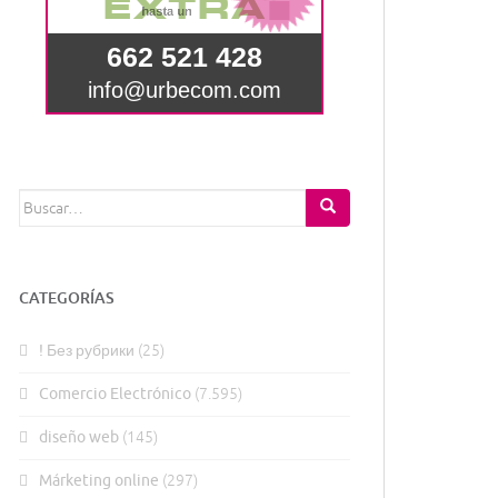
Buscar:
CATEGORÍAS
! Без рубрики
(25)
Comercio Electrónico
(7.595)
diseño web
(145)
Márketing online
(297)