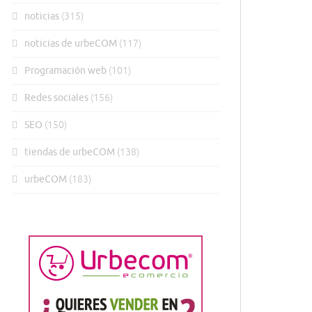
noticias
(315)
noticias de urbeCOM
(117)
Programación web
(101)
Redes sociales
(156)
SEO
(150)
tiendas de urbeCOM
(138)
urbeCOM
(183)