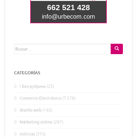
Buscar:
CATEGORÍAS
! Без рубрики
(25)
Comercio Electrónico
(7.578)
diseño web
(145)
Márketing online
(297)
noticias
(315)