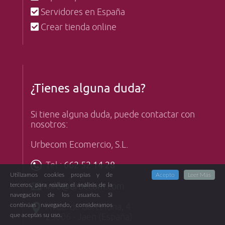
Servidores en España
Crear tienda online
¿Tienes alguna duda?
Si tiene alguna duda, puede contactar con
nosotros:
Urbecom Ecomercio, S.L.
Tel.:
662 52 14 28
Utilizamos cookies propias y de
Acepto
Leer Más
info@urbecom.com
terceros, para realizar el análisis de la
navegación de los usuarios. Si
Avda. de Barcelona, 4
continúas navegando, consideramos
23006 - Jaen (España)
que aceptas su uso.