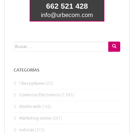
Buscar:
CATEGORÍAS
! Без рубрики
(25)
Comercio Electrónico
(7.595)
diseño web
(145)
Márketing online
(297)
noticias
(315)