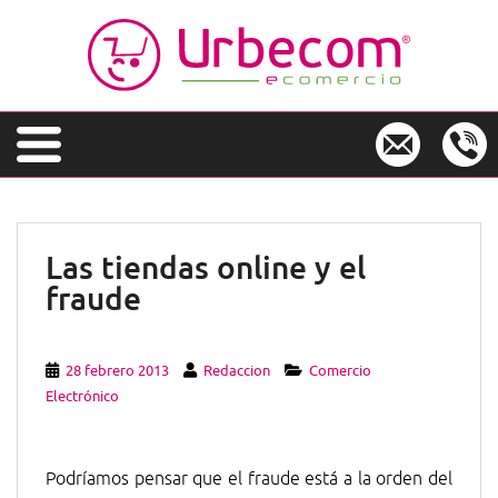
S
k
i
p
t
o
m
a
i
n
Las tiendas online y el
c
fraude
o
n
t
e
28 febrero 2013
Redaccion
Comercio
n
Electrónico
t
Podríamos pensar que el fraude está a la orden del