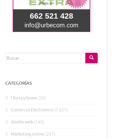
Buscar:
CATEGORÍAS
! Без рубрики
(26)
Comercio Electrónico
(7.651)
diseño web
(145)
Márketing online
(297)