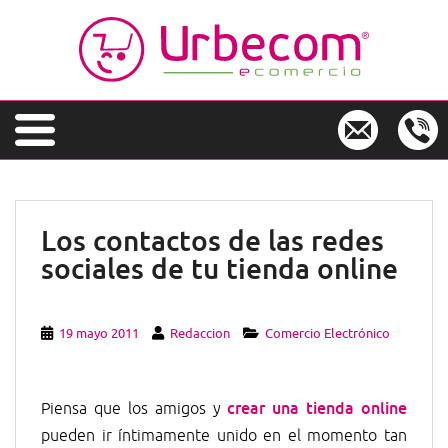
S
k
i
p
t
o
m
a
i
n
Los contactos de las redes
c
sociales de tu tienda online
o
n
t
e
19 mayo 2011
Redaccion
Comercio Electrónico
n
t
crear una tienda online
Piensa que los amigos y
pueden ir íntimamente unido en el momento tan