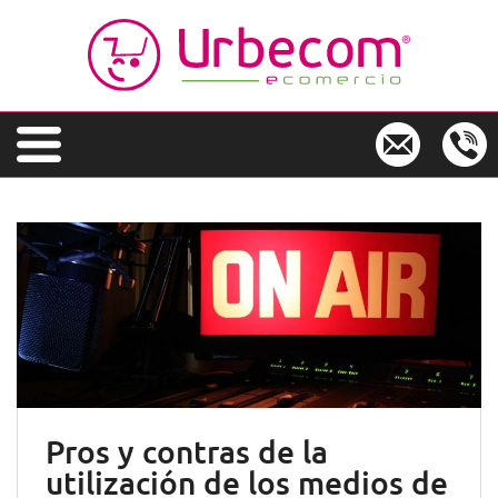
S
k
i
p
t
o
m
a
i
n
c
o
n
t
e
n
t
Pros y contras de la
utilización de los medios de