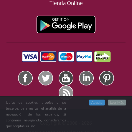
Tienda Online
Utilizamos cookies propias y de
Acepto
Leer Más
terceros, para realizar el análisis de la
navegación de los usuarios. Si
continúas navegando, consideramos
Copyright ©
2008 -
2026
que aceptas su uso.